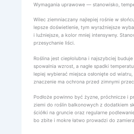
Wymagania uprawowe — stanowisko, temper
Wilec ziemniaczany najlepiej rośnie w słońc
lepsze doświetlenie, tym wyraźniejsze wybar
i luźniejsze, a kolor mniej intensywny. Sta
przesychanie liści.
Roślina jest ciepłolubna i najszybciej budu
spowalnia wzrost, a nagłe spadki temperatu
lepiej wybierać miejsca osłonięte od wiatru,
znaczenie ma ochrona przed zimnymi przec
Podłoże powinno być żyzne, próchnicze i p
ziemi do roślin balkonowych z dodatkiem sk
ściółki na gruncie oraz regularne podlewani
bo zbite i mokre łatwo prowadzi do zamiera