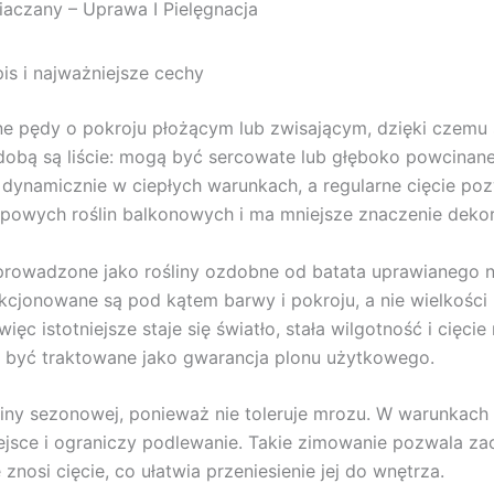
iaczany – Uprawa I Pielęgnacja
is i najważniejsze cechy
zne pędy o pokroju płożącym lub zwisającym, dzięki czemu
bą są liście: mogą być sercowate lub głęboko powcinane,
e dynamicznie w ciepłych warunkach, a regularne cięcie poz
typowych roślin balkonowych i ma mniejsze znaczenie dekora
rowadzone jako rośliny ozdobne od batata uprawianego na
jonowane są pod kątem barwy i pokroju, a nie wielkości i
więc istotniejsze staje się światło, stała wilgotność i cięc
to być traktowane jako gwarancja plonu użytkowego.
ośliny sezonowej, ponieważ nie toleruje mrozu. W warun
miejsce i ograniczy podlewanie. Takie zimowanie pozwala 
znosi cięcie, co ułatwia przeniesienie jej do wnętrza.