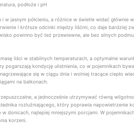
atura, podłoże i pH
u i w jasnym półcieniu, a różnice w świetle widać głównie w
wienie i krótsze odcinki między liśćmi, co daje bardziej zw
nowisko powinno być też przewiewne, ale bez silnych podmu
je masę liści w stabilnych temperaturach, a optymalne waru
ry pogarszają kondycję ulistnienia, co w pojemnikach bywa
 nagrzewające się w ciągu dnia i wolniej tracące ciepło wi
iągami na balkonach.
rzepuszczalne, a jednocześnie utrzymywać równą wilgotn
ładnika rozluźniającego, który poprawia napowietrzenie kor
e w donicach, najlepiej mniejszymi porcjami. W pojemnikach
nia korzeni.