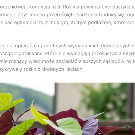
orzeniowej i kondycja liści. Roślina powinna być elastyczn
formacji. Zbyt mocno przerośnięte sadzonki trudniej się reg
unikać egzemplarzy z mokrym, zbitym podłożem, które sprz
jlepiej opierać na podobnych wymaganiach dotyczących sło
rosnąć z gatunkami, które nie wymagają przesuszania międ
nie rosnący wilec może zacieniać słabszych sąsiadów. W
krywały roślin o drobnych liściach.