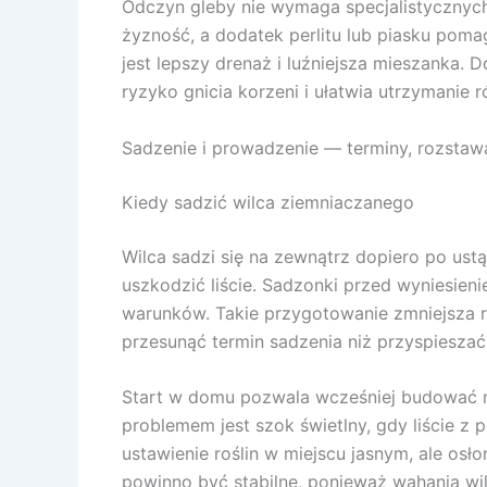
Odczyn gleby nie wymaga specjalistycznych
żyzność, a dodatek perlitu lub piasku poma
jest lepszy drenaż i luźniejsza mieszanka
ryzyko gnicia korzeni i ułatwia utrzymanie 
Sadzenie i prowadzenie — terminy, rozstaw
Kiedy sadzić wilca ziemniaczanego
Wilca sadzi się na zewnątrz dopiero po us
uszkodzić liście. Sadzonki przed wyniesie
warunków. Takie przygotowanie zmniejsza r
przesunąć termin sadzenia niż przyspieszać
Start w domu pozwala wcześniej budować ma
problemem jest szok świetlny, gdy liście z
ustawienie roślin w miejscu jasnym, ale os
powinno być stabilne, ponieważ wahania wil