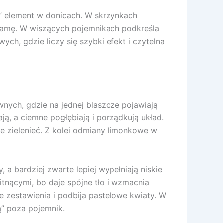
” element w donicach. W skrzynkach
plamę. W wiszących pojemnikach podkreśla
ch, gdzie liczy się szybki efekt i czytelna
nych, gdzie na jednej blaszcze pojawiają
ją, a ciemne pogłębiają i porządkują układ.
ie zielenieć. Z kolei odmiany limonkowe w
a bardziej zwarte lepiej wypełniają niskie
tnącymi, bo daje spójne tło i wzmacnia
ie zestawienia i podbija pastelowe kwiaty. W
ą” poza pojemnik.