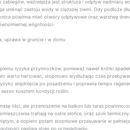
 zabiegów, ważniejsza jest struktura i odpływ nadmiaru
ga uniknąć zastoju wody w cięższej ziemi. Gdy podłoże dł
. Donica powinna mieć otwory odpływowe oraz warstwę dren
równomiernej wilgotności.
a, uprawa w gruncie i w domu
tąpieniu ryzyka przymrozków, ponieważ nawet krótki spa
niem warto hartować, stopniowo wydłużając czas przebywan
yzyko więdnięcia po posadzeniu i poprawia tempo regenera
 sezon kosztem kondycji roślin.
sę liści, ale przenoszenie na balkon lub taras powinno 
 pomieszczenia trafiają na ostre słońce, oraz szok termicz
łoniętym, a dopiero potem stopniowe przesuwanie w pełniej
gotności nasilają stres po przesadzeniu.