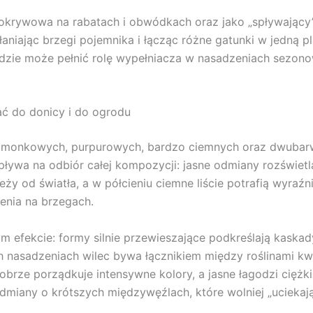
 okrywowa na rabatach i obwódkach oraz jako „spływający
aniając brzegi pojemnika i łącząc różne gatunki w jedną 
dzie może pełnić rolę wypełniacza w nasadzeniach sezonowy
ć do donicy i do ogrodu
h limonkowych, purpurowych, bardzo ciemnych oraz dwubarw
wpływa na odbiór całej kompozycji: jasne odmiany rozświetla
y od światła, a w półcieniu ciemne liście potrafią wyraźn
lenia na brzegach.
fekcie: formy silnie przewieszające podkreślają kaskady, 
 nasadzeniach wilec bywa łącznikiem między roślinami kwi
obrze porządkuje intensywne kolory, a jasne łagodzi ciężk
odmiany o krótszych międzywęźlach, które wolniej „uciekaj