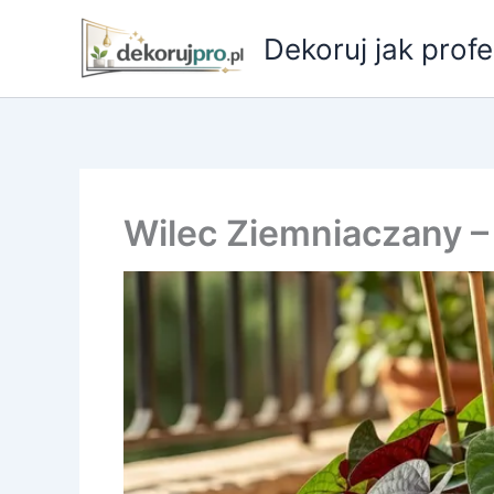
Przejdź
do
Dekoruj jak profe
treści
Wilec Ziemniaczany –